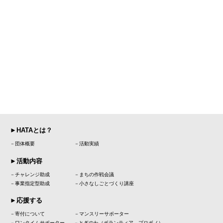
►HATAとは？
－団体概要
－活動実績
►活動内容
－チャレンジ助成 －まちの作戦会議
－事業指定型助成 －小さなしごとづくり講座
►応援する
－寄付について －マンスリーサポーター
－ワンタイムサポーター －とぎのわ（ボランティア、プロボノ）