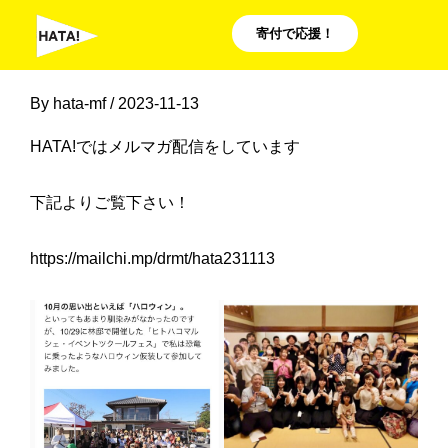
内
寄付で応援！
容
を
By
hata-mf
/
2023-11-13
ス
キ
HATA!ではメルマガ配信をしています
ッ
プ
下記よりご覧下さい！
https://mailchi.mp/drmt/hata231113