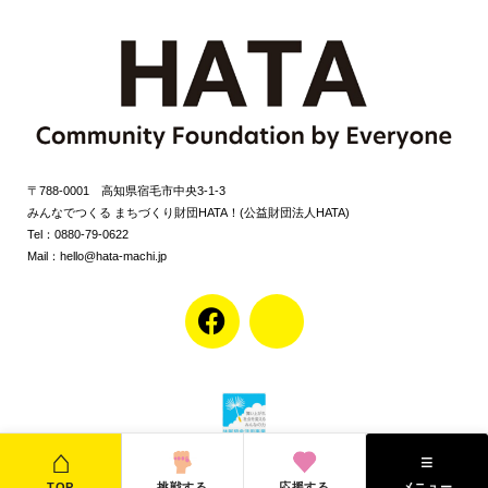
〒788-0001 高知県宿毛市中央3-1-3
みんなでつくる まちづくり財団HATA！(公益財団法人HATA)
Tel：0880-79-0622
Mail：hello@hata-machi.jp
F
J
a
k
c
i
e
-
b
i
o
n
⌂
≡
o
s
©みんなでつくる まちづくり財団HATA!(公益財団法人HATA)
TOP
挑戦する
応援する
メニュー