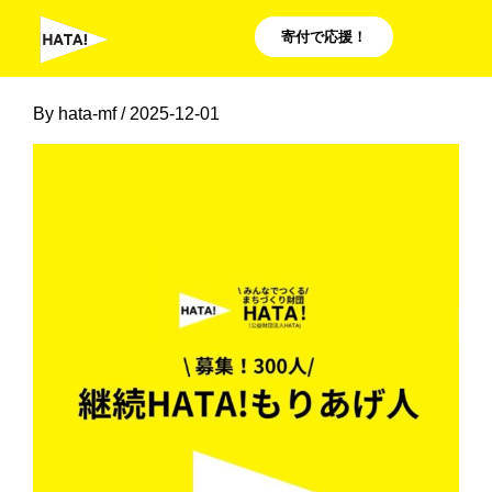
内
寄付で応援！
容
を
By
hata-mf
/
2025-12-01
ス
キ
ッ
プ