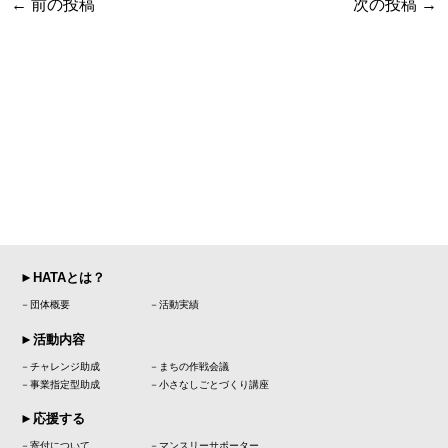
←
前の投稿
次の投稿
→
►HATAとは？
－団体概要
－活動実績
►活動内容
－チャレンジ助成 －まちの作戦会議
－事業指定型助成 －小さなしごとづくり講座
►応援する
－寄付について －マンスリーサポーター