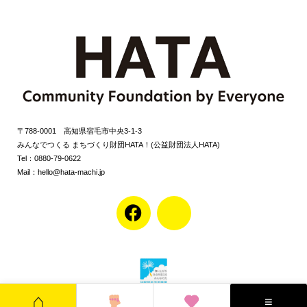
〒788-0001 高知県宿毛市中央3-1-3
みんなでつくる まちづくり財団HATA！(公益財団法人HATA)
Tel：0880-79-0622
Mail：hello@hata-machi.jp
F
J
a
k
c
i
e
-
b
i
o
n
⌂
≡
o
s
©みんなでつくる まちづくり財団HATA!(公益財団法人HATA)