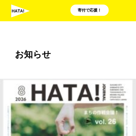
内
寄付で応援！
容
を
ス
キ
ッ
お知らせ
プ
ま
ち
の
作
戦
会