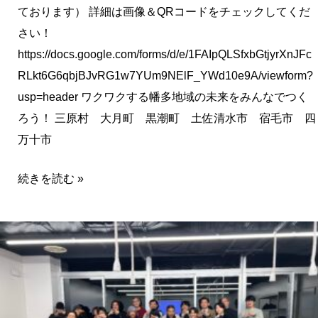
ております） 詳細は画像＆QRコードをチェックしてくだ
さい！
https://docs.google.com/forms/d/e/1FAIpQLSfxbGtjyrXnJFc
RLkt6G6qbjBJvRG1w7YUm9NElF_YWd10e9A/viewform?
usp=header ワクワクする幡多地域の未来をみんなでつく
ろう！ 三原村 大月町 黒潮町 土佐清水市 宿毛市 四
万十市
続きを読む »
ま
ち
の
作
戦