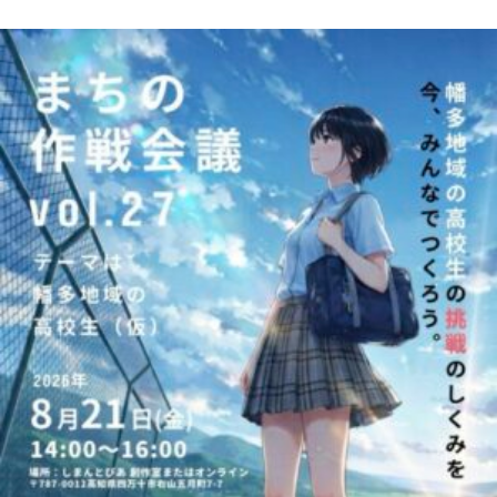
ま
ち
の
作
戦
会
議
27
テ
ー
マ
は
幡
多