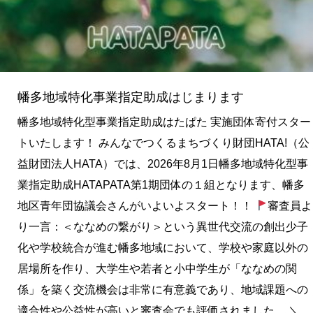
化
事
業
指
定
幡多地域特化事業指定助成はじまります
助
幡多地域特化型事業指定助成はたぱた 実施団体寄付スター
成
トいたします！ みんなでつくるまちづくり財団HATA!（公
は
益財団法人HATA）では、2026年8月1日幡多地域特化型事
じ
業指定助成HATAPATA第1期団体の１組となります、幡多
ま
地区青年団協議会さんがいよいよスタート！！
審査員よ
り
り一言：＜ななめの繋がり＞という異世代交流の創出少子
ま
化や学校統合が進む幡多地域において、学校や家庭以外の
す
居場所を作り、大学生や若者と小中学生が「ななめの関
係」を築く交流機会は非常に有意義であり、地域課題への
適合性や公益性が高いと審査会でも評価されました。 ＼