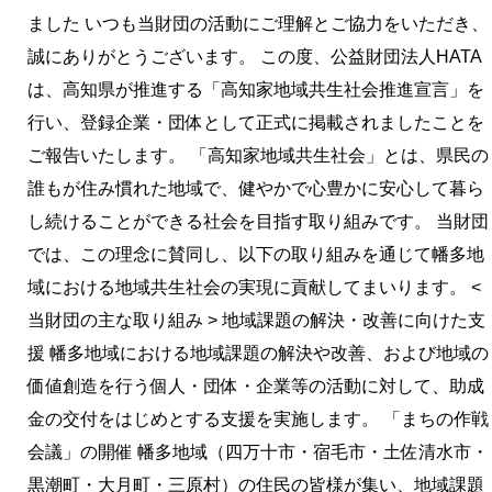
進
ました いつも当財団の活動にご理解とご協力をいただき、
宣
誠にありがとうございます。 この度、公益財団法人HATA
言
は、高知県が推進する「高知家地域共生社会推進宣言」を
団
行い、登録企業・団体として正式に掲載されましたことを
体
ご報告いたします。 「高知家地域共生社会」とは、県民の
に
誰もが住み慣れた地域で、健やかで心豊かに安心して暮ら
登
し続けることができる社会を目指す取り組みです。 当財団
録
では、この理念に賛同し、以下の取り組みを通じて幡多地
し
域における地域共生社会の実現に貢献してまいります。 <
ま
当財団の主な取り組み > 地域課題の解決・改善に向けた支
し
援 幡多地域における地域課題の解決や改善、および地域の
た
価値創造を行う個人・団体・企業等の活動に対して、助成
金の交付をはじめとする支援を実施します。 「まちの作戦
会議」の開催 幡多地域（四万十市・宿毛市・土佐清水市・
黒潮町・大月町・三原村）の住民の皆様が集い、地域課題