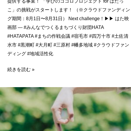
提供する事業！ 「学びのココロプロジェクト for はたっ
こ」の挑戦がスタートします！ （※クラウドファンディン
グ期間：8月1日〜8月31日） Next challenge！▶▶ はた映
画部 — #みんなでつくるまちづくり財団HATA
#HATAPATA #まちの作戦会議 #宿毛市 #四万十市 #土佐清
水市 #黒潮町 #大月町 #三原村 #幡多地域 #クラウドファン
ディング #地域活性化
続きを読む »
幡
多
地
域
特