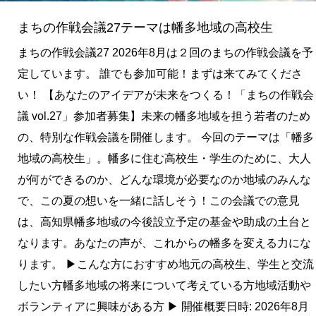
地
まちの作戦会議27テーマは幡多地域の高校生
域
の
まちの作戦会議27 2026年8月は２回のまちの作戦会議を予
高
定しています。 誰でも参加可能！まずは来てみてくださ
校
い！ 【あなたのアイデアが未来をつくる！「まちの作戦会
生
議 vol.27」参加者募集】未来の幡多地域を担う若者のため
の、特別な作戦会議を開催します。 今回のテーマは「幡多
地域の高校生」。幡多に住む高校生・学生のために、大人
が何ができるのか、どんな環境が必要なのか地域のみんな
で、この夏の想いを一緒に話しそう！この会議での意見
は、高知県幡多地域の今後設立予定の基金や助成の土台と
なります。あなたの声が、これからの幡多を変える力にな
ります。 ▶こんな方におすすめ地元の高校生、学生と交流
したい方幡多地域の将来について考えている方地域活動や
ボランティアに興味がある方 ▶︎ 開催概要日時: 2026年8月