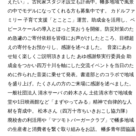
えたい」。古民家スタジオ設立も計画中。幡多地域で風景
の中でモデルになってくれる方も募集中です。 カドルファ
ミリー 子育て支援「とことこ」運営。助成金を活用し、ベ
ビースケールの導入とほっと笑おうを開催。防災対策のた
め急遽のご寄付依頼を皆様にお声がけしたところ、目標超
えの寄付をお預かりし、感謝を述べました。 音楽にあわ
せ短く楽しくご説明頂きました あゆ感謝祭実行委員会 助
成金をつかい四万十川を軸にした交流イベントを当日のた
めに作られた音楽に乗せて発表。書道部とのコラボで地域
を盛り上げ。たくさんの方のご来場に感謝を述べました。
一般社団法人 清水サーバ の鈴木さん 土佐清水市で地域食
堂や1日映画館など「まずやってみる」精神で自律的な人
材を育成中。 松本さん（四万十市ちいきおこし協力隊）
廃校舎の利活用や「マツモトバーガークラブ」で幡多地域
の生産者と消費者を繋ぐ取り組みをお話。 幡多青年団協議