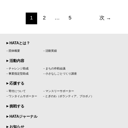
1
2
…
5
次
→
►HATAとは？
－団体概要
－活動実績
►活動内容
－チャレンジ助成 －まちの作戦会議
－事業指定型助成 －小さなしごとづくり講座
►応援する
－寄付について －マンスリーサポーター
－ワンタイムサポーター －とぎのわ（ボランティア、プロボノ）
►挑戦する
►HATAジャーナル
►お知らせ