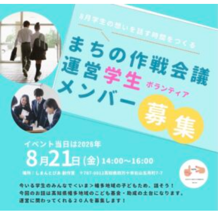
高
校
生
×
地
域
ボ
ラ
ン
テ
ィ
ア
募
集