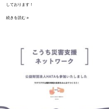
しております！
続きを読む »
こ
う
ち
災
害
支
援
ネ
ッ
ト
ワ