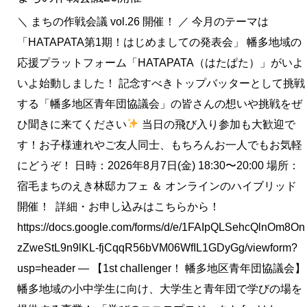
＼ まちの作戦会議 vol.26 開催！ ／ 今月のテーマは
「HATAPATA第1期！はじめましての発表会」 幡多地域の
応援プラットフォーム「HATAPATA（はたぱた）」がいよ
いよ始動しました！ 記念すべきトップバッターとして挑戦
する「幡多地区青年団協議会」の皆さんの想いや挑戦をぜ
ひ聞きに来てください
当日の飛び入り参加も大歓迎で
す！お子様連れやご友人同士、もちろんお一人でもお気軽
にどうぞ！ 日時：2026年8月7日(金) 18:30〜20:00 場所：
宿毛まちのえき林邸カフェ ＆ オンラインのハイブリッド
開催！ 詳細・お申し込みはこちらから！
https://docs.google.com/forms/d/e/1FAIpQLSehcQlnOm8On
zZweStL9n9lKL-fjCqqR56bVM06WfIL1GDyGg/viewform?
usp=header — 【1st challenger！ 幡多地区青年団協議会】
幡多地域の小中学生に向け、大学生と青年団で学びの場を