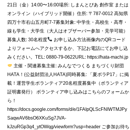
21日（金）14:00〜16:00場所: しまんとぴあ 創作室 または
オンライン（ハイブリッド開催）住所: 〒787-0012 高知県
四万十市右山五月町7-7募集対象: 中学生・高校生・高専・
線も学生・大学生（大人はオブザーバー参加・見学可能）
募集人数: 30名程度
お申し込み方法画像内のQRコード
よりフォームへアクセスするか、下記お電話にてお申し込
みください。TEL: 0880-79-0622URL: https://hata-machi.jp
主催・関連募集主催: みんなでつくる まちづくり財団
HATA！(公益財団法人HATA)同時募集: 「夏ボラP17」に掲
載！運営学生ボランティア20名程度募集中（ボランティア
証明書発行） ボランティア申し込みはこちらのフォームか
ら！
https://docs.google.com/forms/d/e/1FAIpQLScFNIWTMJPy
SaqwAV6bsO6XKuSg7JVA-
kJzuRGp3q4_ytOWqg/viewform?usp=header ご参加お待ち