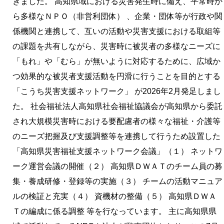
きました。 高知県域における災害発生時に備え、平常時か
ら多様なＮＰＯ（非営利団体） 、企業・団体等が行政や関
係機関と連携して、互いの活動や災害支援における取組等
の課題を共有しながら、災害時に被災者の多様なニーズに
「もれ」や「むら」が無いように対応するために、広域か
つ効果的な被災者支援活動を円滑に行うことを目的とする
「こうち災害支援ネットワーク」 が2026年2月発足しまし
た。 社会福祉法人高知県社会福祉協議会が高知県から委託
され大規模災害時における要配慮者の様々な福祉・介護等
のニーズ把握及び支援調整等を連携して行うため設置した
「高知県災害福祉支援ネットワーク会議」（１） ネットワ
ーク運営会議の開催（２） 高知県ＤＷＡＴのチーム員の募
集・養成研修・登録等の実施（３） チームの活動マニュア
ルの検証と充実（４） 資機材の整備（５） 高知県ＤＷＡ
Ｔの編成に係る調整 等を行なっています。 主に高知県県