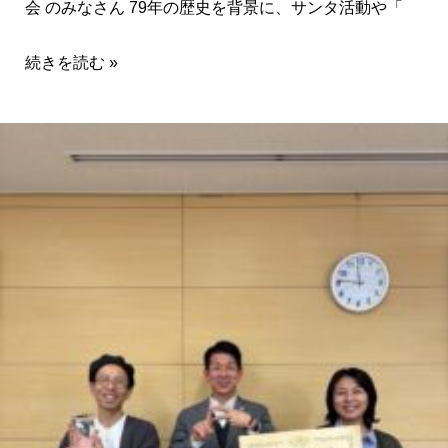
会 のみなさん 79年の歴史を背景に、サンタ活動や「
続きを読む »
令
和
7
年
度
ふ
る
さ
と
づ
く