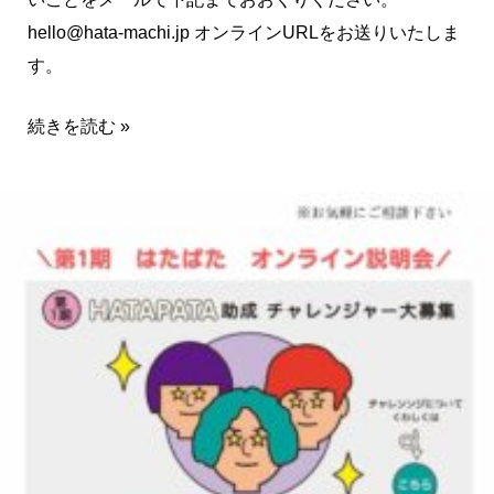
hello@hata-machi.jp オンラインURLをお送りいたしま
す。
続きを読む »
第
1
期
HATAPATA
公
募
説
明
会