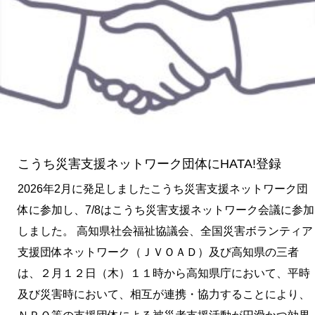
ー
ク
団
体
に
HATA!
登
こうち災害支援ネットワーク団体にHATA!登録
録
2026年2月に発足しましたこうち災害支援ネットワーク団
体に参加し、7/8はこうち災害支援ネットワーク会議に参加
しました。 ⾼知県社会福祉協議会、全国災害ボランティア
⽀援団体ネットワーク（ＪＶＯＡＤ）及び⾼知県の三者
は、２月１２日（木）１１時から高知県庁において、平時
及び災害時において、相互が連携・協⼒することにより、