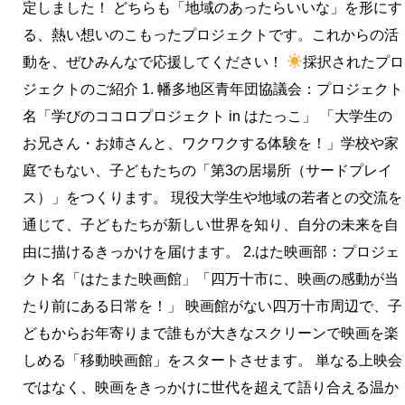
助
定しました！ どちらも「地域のあったらいいな」を形にす
成
る、熱い想いのこもったプロジェクトです。これからの活
団
動を、ぜひみんなで応援してください！
採択されたプロ
体
ジェクトのご紹介 1. 幡多地区青年団協議会：プロジェクト
決
名「学びのココロプロジェクト in はたっこ」 「大学生の
定！！
お兄さん・お姉さんと、ワクワクする体験を！」学校や家
庭でもない、子どもたちの「第3の居場所（サードプレイ
ス）」をつくります。 現役大学生や地域の若者との交流を
通じて、子どもたちが新しい世界を知り、自分の未来を自
由に描けるきっかけを届けます。 2.はた映画部：プロジェ
クト名「はたまた映画館」「四万十市に、映画の感動が当
たり前にある日常を！」 映画館がない四万十市周辺で、子
どもからお年寄りまで誰もが大きなスクリーンで映画を楽
しめる「移動映画館」をスタートさせます。 単なる上映会
ではなく、映画をきっかけに世代を超えて語り合える温か