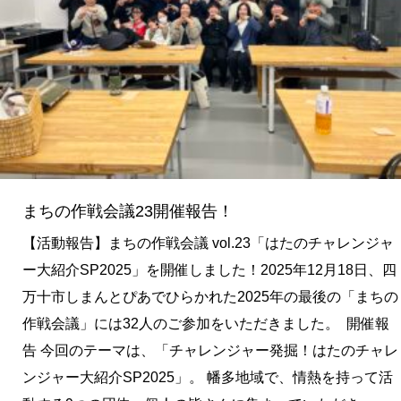
会
議
23
開
催
報
告！
まちの作戦会議23開催報告！
【活動報告】まちの作戦会議 vol.23「はたのチャレンジャ
ー大紹介SP2025」を開催しました！2025年12月18日、四
万十市しまんとぴあでひらかれた2025年の最後の「まちの
作戦会議」には32人のご参加をいただきました。 開催報
告 今回のテーマは、「チャレンジャー発掘！はたのチャレ
ンジャー大紹介SP2025」。 幡多地域で、情熱を持って活