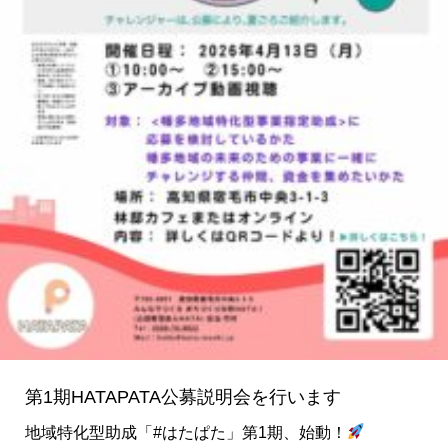
を
行
い
ま
す
第1期HATAPATA公募説明会を行います
地域特化型助成「#はたぱた」第1期、始動！