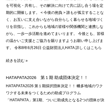
を可視化・共有し、その解決に向けて共に話し合う場を定
期的に開催します。 < 今後の抱負 > 誰もが孤立することな
く、お互いに支え合いながら自分らしく暮らせる地域づく
りを目指し、これからも地域の皆様や関係機関と連携しな
がら、一歩一歩活動を進めてまいります。 今後とも、皆様
の温かいご支援とご協力を賜りますようお願い申し上げま
す。 令和8年6月26日 公益財団法人HATA 詳しくはこちら
続きを読む »
HATAPATA2026 第１期 助成団体決定！！
HATAPATA2026
第
HATAPATA2026 第１期採択団体決定！！ 幡多地域のワク
１
ワクする未来をつくるための助成プログラム
期
「HATAPATA」第1期、ついに助成先となる2つの団体が決