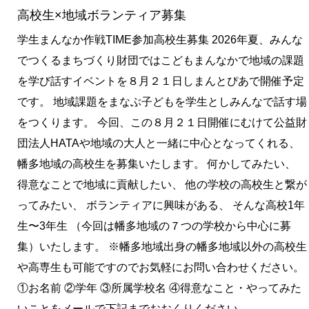
高校生×地域ボランティア募集
学生まんなか作戦TIME参加高校生募集 2026年夏、みんな
でつくるまちづくり財団ではこどもまんなかで地域の課題
を学び話すイベントを８月２１日しまんとぴあで開催予定
です。 地域課題をまなぶ子どもを学生としみんなで話す場
をつくります。 今回、この８月２１日開催にむけて公益財
団法人HATAや地域の大人と一緒に中心となってくれる、
幡多地域の高校生を募集いたします。 何かしてみたい、
得意なことで地域に貢献したい、 他の学校の高校生と繋が
ってみたい、 ボランティアに興味がある、 そんな高校1年
生〜3年生 （今回は幡多地域の７つの学校から中心に募
集）いたします。 ※幡多地域出身の幡多地域以外の高校生
や高専生も可能ですのでお気軽にお問い合わせください。
①お名前 ②学年 ③所属学校名 ④得意なこと・やってみた
いことをメールで下記までおおくりください。