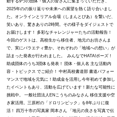
動する9つの団体・個人の皆さんに集まっていただき、
2025年のの振り返りや未来への展望を熱く語り合いまし
た。オンラインとリアル会場（しまんとぴあ）を繋いだ、
笑いあり、驚きありの2時間。その様子をダイジェストで
お届けします！ 多彩なチャレンジャーたちの活動報告！
今回のゲストは、高校生から移住者、地元のお坊さんま
で、実にバラエティ豊か。それぞれの「地域への想い」が
詰まった発表が行われました。 みんなでHATA!ポーズ！
助成団体のうち3団体も発表！ 団体・個人名 主な活動内
容・トピックス でご紹介！ 中村高校書道部 書道パフォー
マンスで地域を元気に！助成金を活用し今年初めて参加し
たイベントもあり、活動を広げています！新たな可能性に
挑戦中。 一般社団法人ENこうちのみなさん 移住支援や空
き家活用。三原村の「ドロリンピック」を8年ぶりに復
活！ 四万十市の写真家 岡本さん 「地元の良さを写真で伝