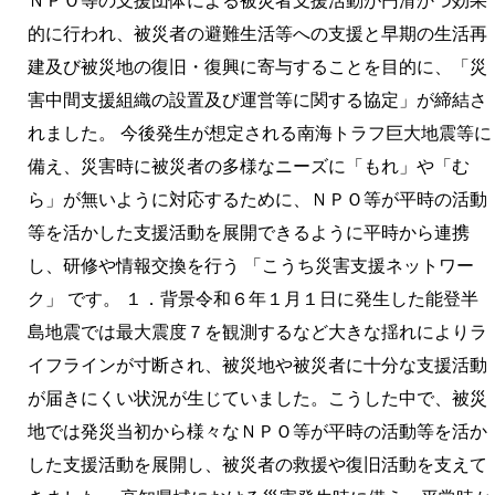
ＮＰＯ等の⽀援団体による被災者⽀援活動が円滑かつ効果
的に⾏われ、被災者の避難⽣活等への⽀援と早期の⽣活再
建及び被災地の復旧・復興に寄与することを⽬的に、「災
害中間⽀援組織の設置及び運営等に関する協定」が締結さ
れました。 今後発生が想定される南海トラフ巨大地震等に
備え、災害時に被災者の多様なニーズに「もれ」や「む
ら」が無いように対応するために、ＮＰＯ等が平時の活動
等を活かした支援活動を展開できるように平時から連携
し、研修や情報交換を行う 「こうち災害支援ネットワー
ク」 です。 １．背景令和６年１月１日に発生した能登半
島地震では最大震度７を観測するなど大きな揺れによりラ
イフラインが寸断され、被災地や被災者に十分な支援活動
が届きにくい状況が生じていました。こうした中で、被災
地では発災当初から様々なＮＰＯ等が平時の活動等を活か
した支援活動を展開し、被災者の救援や復旧活動を支えて