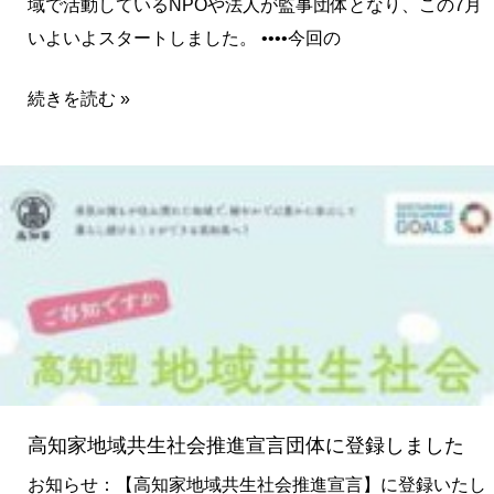
域で活動しているNPOや法人が監事団体となり、この7月
いよいよスタートしました。 ••••今回の
続きを読む »
高
知
家
地
域
共
生
社
高知家地域共生社会推進宣言団体に登録しました
会
推
お知らせ：【高知家地域共生社会推進宣言】に登録いたし