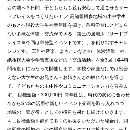
西の端へ３日間、子どもたちも親も安心して過ごせるサー
ドプレイスをつくりたい！ ／ 高知県幡多地域の小中学生
のもとへ現役大学生や青年団を招き、教科学習にとどまら
ない多様な体験・交流ができる「第三の居場所（サードプ
レイス※今回は単発型イベントです）」を創り出すチャレ
ンジです。 工作や音楽、よさこいなどの「体験活動」や、
紙相撲大会や学習支援などの「交流活動」を全3回（各4時
間程度）にわたって開催します。学校や家庭だけでは出会
えない大学生のお兄さん・お姉さんとの触れ合いを通じ
て、子どもたちの主体性やコミュニケーション力を育みま
す。 目標金額：300,000円 青年団は、時代の変化に合わせ
ながらSNSの活用や新しいイベント企画を取り入れつつ、
地域の「繋ぎ役」としての役割を果たし続けていきます。
もし目標金額を超えて多くの応援をいただいた場合は、開
催回数の増加や、他の幡多地域へのエリア拡大など、一人