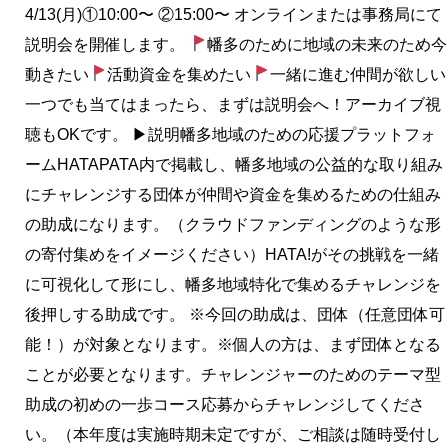
4/13(月)①10:00〜 ②15:00〜 オンラインまたは事務局にて
説明会を開催します。
幡多のために地域の未来のため今
動きたい
活動資金を集めたい
一緒に進む仲間が欲しい
一つでも当てはまったら、まずは説明会へ！アーカイブ視
聴もOKです。 ▶︎説明幡多地域のための応援プラットフォ
ームHATAPATA内で掲載し、幡多地域の公益的な取り組み
にチャレンジする団体が仲間や資金を集めるための仕組み
の助成になります。（クラウドファンディングのような形
の寄付集めをイメージください）HATA!がその挑戦を一緒
に可視化して形にし、幡多地域特化で集めるチャレンジを
後押しする助成です。 ※今回の助成は、団体（任意団体可
能！）が対象となります。※個人の方は、まず団体となる
ことが必要となります。チャレンジャーのためのテーマ型
助成の初めの一歩コース応募からチャレンジしてくださ
い。（本年度は実施時期未定ですが、ご相談は随時受付し