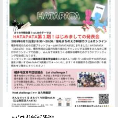
議
26
開
催
まちの作戦会議26開催